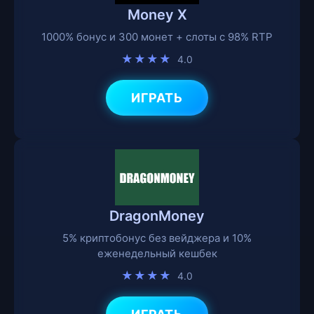
Money X
1000% бонус и 300 монет + слоты с 98% RTP
★★★★
4.0
ИГРАТЬ
DragonMoney
5% криптобонус без вейджера и 10%
еженедельный кешбек
★★★★
4.0