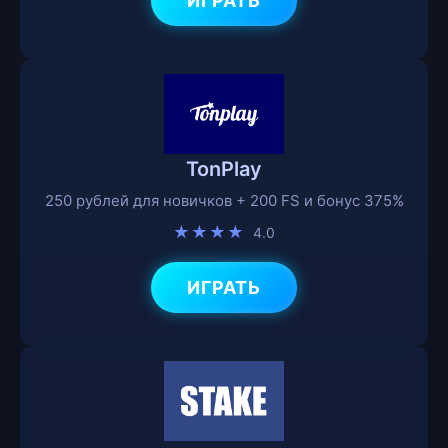
ИГРАТЬ
TonPlay
250 рублей для новичков + 200 FS и бонус 375%
★★★★
4.0
ИГРАТЬ