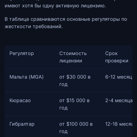
имеют хотя бы одну активную лицензию.
В таблице сравниваются основные регуляторы по
жесткости требований.
Регулятор
Стоимость
Срок
лицензии
проверки
Мальта (MGA)
от $30 000 в
6-12 месяце
год
Кюрасао
от $15 000 в
2-4 месяца
год
Гибралтар
от $100 000 в
12-18 месяц
год