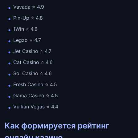
Vavada ⭐️ 4.9
Pin-Up ⭐️ 4.8
1Win ⭐️ 4.8
Legzo ⭐️ 4.7
Jet Casino ⭐️ 4.7
Cat Casino ⭐️ 4.6
Sol Casino ⭐️ 4.6
Fresh Casino ⭐️ 4.5
Gama Casino ⭐️ 4.5
Vulkan Vegas ⭐️ 4.4
Как формируется рейтинг
онлайн казино