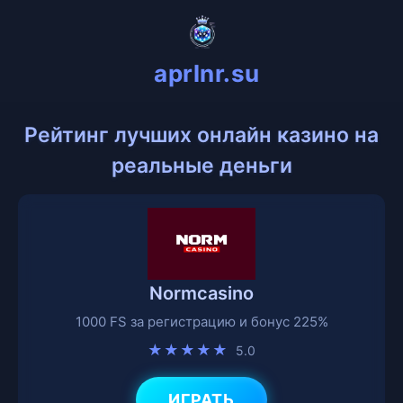
aprlnr.su
Рейтинг лучших онлайн казино на
реальные деньги
Normcasino
1000 FS за регистрацию и бонус 225%
★★★★★
5.0
ИГРАТЬ