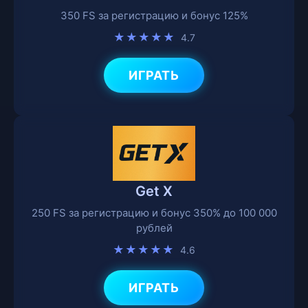
350 FS за регистрацию и бонус 125%
★★★★★
4.7
ИГРАТЬ
Get X
250 FS за регистрацию и бонус 350% до 100 000
рублей
★★★★★
4.6
ИГРАТЬ