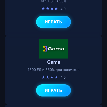
605 FS + 655%
★★★★
4.0
ИГРАТЬ
Gama
1500 FS и 550% для новичков
★★★★
4.0
ИГРАТЬ