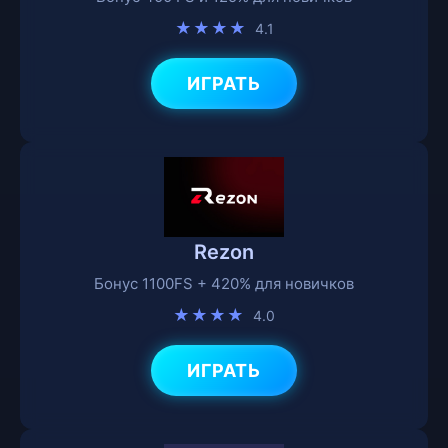
★★★★
4.1
ИГРАТЬ
Rezon
Бонус 1100FS + 420% для новичков
★★★★
4.0
ИГРАТЬ