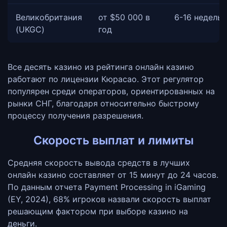
Великобритания
от $50 000 в
6-16 недель
(UKGC)
год
Все десять казино из рейтинга онлайн казино
работают по лицензии Кюрасао. Этот регулятор
популярен среди операторов, ориентированных на
рынки СНГ, благодаря относительно быстрому
процессу получения разрешения.
Скорость выплат и лимиты
Средняя скорость вывода средств в лучших
онлайн казино составляет от 15 минут до 24 часов.
По данным отчета Payment Processing in iGaming
(EY, 2024), 68% игроков назвали скорость выплат
решающим фактором при выборе казино на
деньги.