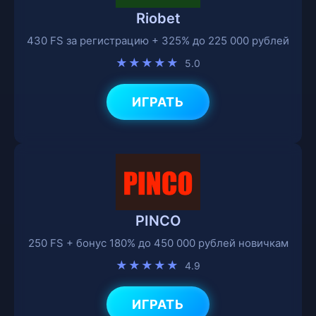
Riobet
430 FS за регистрацию + 325% до 225 000 рублей
★★★★★
5.0
ИГРАТЬ
PINCO
250 FS + бонус 180% до 450 000 рублей новичкам
★★★★★
4.9
ИГРАТЬ