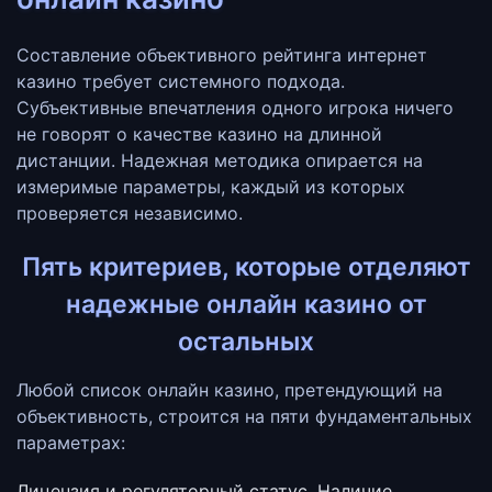
Составление объективного рейтинга интернет
казино требует системного подхода.
Субъективные впечатления одного игрока ничего
не говорят о качестве казино на длинной
дистанции. Надежная методика опирается на
измеримые параметры, каждый из которых
проверяется независимо.
Пять критериев, которые отделяют
надежные онлайн казино от
остальных
Любой список онлайн казино, претендующий на
объективность, строится на пяти фундаментальных
параметрах:
Лицензия и регуляторный статус.
Наличие