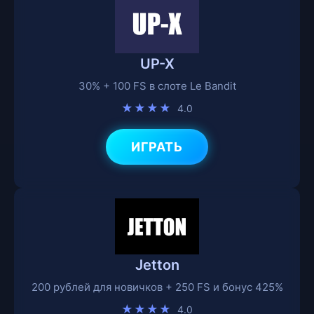
UP-X
30% + 100 FS в слоте Le Bandit
★★★★
4.0
ИГРАТЬ
Jetton
200 рублей для новичков + 250 FS и бонус 425%
★★★★
4.0